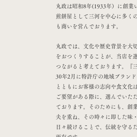
丸政は昭和8年(1933年）に創
煎餅屋として三河を中心に多く
も商いを営んでおります。
丸政では、文化や歴史背景を大
をおつくりすることが、当店を
つながると考えております。『
30年2月に特許庁の地域ブラン
とともにお客様の志向や食文化
ご要望がある際に、選んでいた
ております。そのためにも、創
夫を重ね、その時々に即した味
日々続けることで、伝統を守る