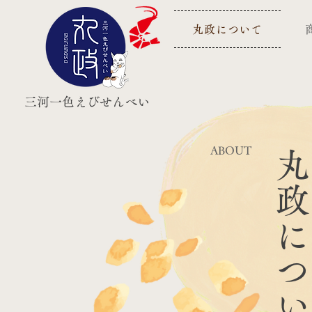
丸政について
三河一色えびせんべい
ABOUT
丸政​について