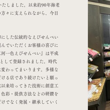
業いたしました。以来約90年海老
の方々に支えられながら、今日
切にした伝統的なえびせんべい
選んでいただくお客様の喜びに
三河一色えびせんべい』は平成
ドとして登録されました。時代
は変わってまいります。多様な
だける店であり続けたいと願っ
業以来培ってきた技術に創意工
・色彩・提供方法などの研鑽を
だけでなく発展・継承していく